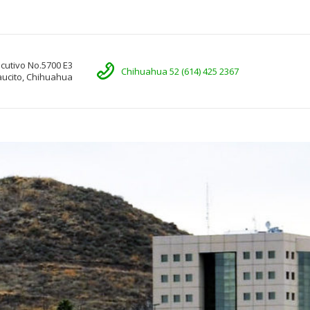
ecutivo No.5700 E3
Llámenos
Chihuahua 52 (614) 425 2367
Saucito, Chihuahua