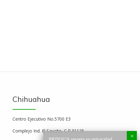
Chihuahua
Centro Ejecutivo No.5700 E3
Complejo Ind. El Saucito, C.P.31125
PRINSUS respeta su privacidad.