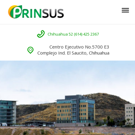
Skip to navigation
Skip to content
Tog
Prinsus
Llámenos
Chihuahua 52 (614) 425 2367
Centro Ejecutivo No.5700 E3
Complejo Ind. El Saucito, Chihuahua