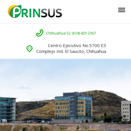
Skip to navigation
Skip to content
Tog
Prinsus
Llámenos
Chihuahua 52 (614) 425 2367
Centro Ejecutivo No.5700 E3
Complejo Ind. El Saucito, Chihuahua