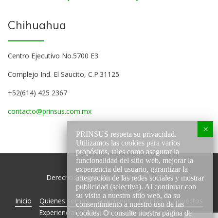
Chihuahua
Centro Ejecutivo No.5700 E3
Complejo Ind. El Saucito, C.P.31125
+52(614) 425 2367
contacto@prinsus.com.mx
PRINSUS respeta su privacidad.
Utilizamos las cookies para varios
propósitos, tales como asegurar la
funcionalidad del sitio web, mejorar la
experiencia del usuario, garantizar la
Derechos Reservados PRINSUS © 2022
integración de las redes sociales y mostrar
publicidad (selectiva). Al continuar con
su visita a nuestro sitio web, da su
Inicio
Quienes somos
Soluciones
Clientes y Proyectos
consentimiento a nuestro uso de las
Experiencia
Contacto
Aviso de privacidad
cookies. O consulte nuestra página de