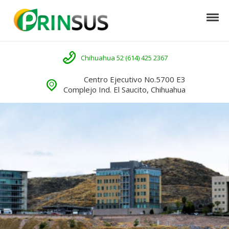
Skip to navigation
Skip to content
Tog
Prinsus
Llámenos
Chihuahua 52 (614) 425 2367
Centro Ejecutivo No.5700 E3
Complejo Ind. El Saucito, Chihuahua