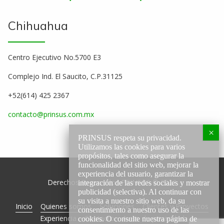
Chihuahua
Centro Ejecutivo No.5700 E3
Complejo Ind. El Saucito, C.P.31125
+52(614) 425 2367
contacto@prinsus.com.mx
PRINSUS respeta su privacidad.
Utilizamos las cookies para varios
propósitos, tales como asegurar la
funcionalidad del sitio web, mejorar la
experiencia del usuario, garantizar la
Derechos Reservados PRINSUS © 2022
integración de las redes sociales y mostrar
publicidad (selectiva). Al continuar con
su visita a nuestro sitio web, da su
Inicio
Quienes somos
Soluciones
Clientes y Proyectos
consentimiento a nuestro uso de las
Experiencia
Contacto
Aviso de privacidad
cookies. O consulte nuestra página de